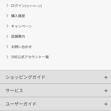
ログイン
(マイページ)
購入履歴
キャンペーン
店舗案内
お問い合わせ
SNS公式アカウント一覧
ショッピングガイド
サービス
ショッピングガイド
ご注文方法
送料・配送
クーポンご利用方法
お支払方法
返品・交換
ご利用推奨環境
ユーザーガイド
定期購入
ポイントサービス
お知らせメール
お客さまステージ
限定キャンペーン