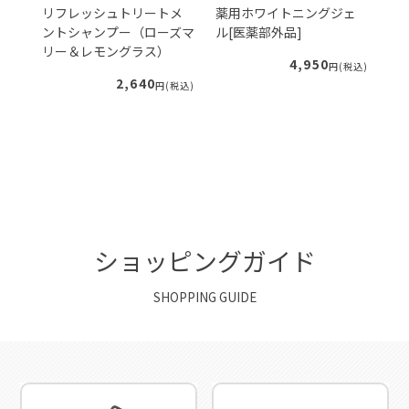
ダ
リフレッシュトリートメ
薬用ホワイトニングジェ
S
レフ
ントシャンプー（ローズマ
ル[医薬部外品]
ク
リー＆レモングラス）
4,950
円(税込)
2,640
税込)
円(税込)
ショッピングガイド
SHOPPING GUIDE