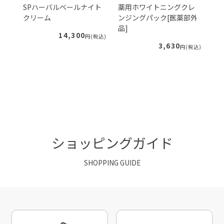
ェ
SPハーバルベールナイト
薬用ホワイトニングクレ
S
クリーム
ンジングパック[医薬部外
ー
品]
ィ
14,300
税込)
円(税込)
3,630
円(税込)
ショッピングガイド
SHOPPING GUIDE