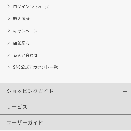
ログイン
(マイページ)
購入履歴
キャンペーン
店舗案内
お問い合わせ
SNS公式アカウント一覧
ショッピングガイド
サービス
ショッピングガイド
ご注文方法
送料・配送
クーポンご利用方法
お支払方法
返品・交換
ご利用推奨環境
ユーザーガイド
定期購入
ポイントサービス
お知らせメール
お客さまステージ
限定キャンペーン