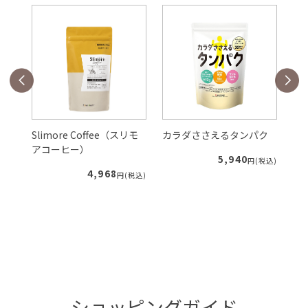
Slimore Coffee（スリモ
カラダささえるタンパク
ル
アコーヒー）
5,940
税込)
円(税込)
4,968
円(税込)
ショッピングガイド