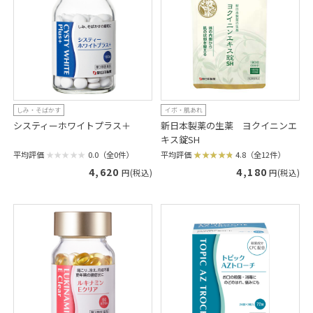
しみ・そばかす
イボ・肌あれ
システィーホワイトプラス＋
新日本製薬の生薬 ヨクイニンエ
キス錠SH
平均評価
0.0（全0件）
平均評価
4.8（全12件）
4,620
4,180
円(税込)
円(税込)