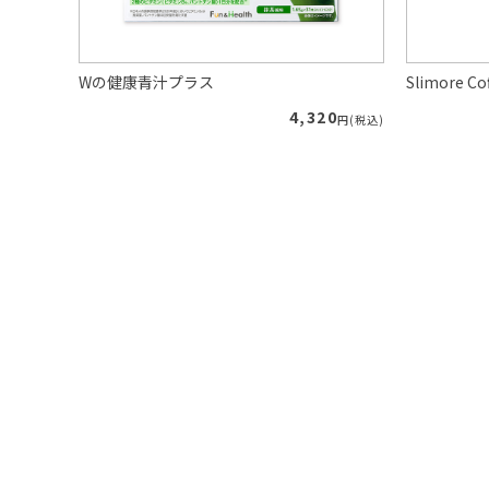
Wの健康青汁プラス
Slimore
89
4,320
円(税込)
円(税込)