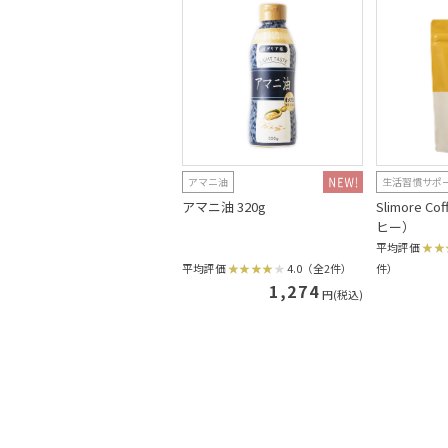
アマニ油
生活習慣サポ
アマニ油 320g
Slimore 
ヒー）
平均評価
平均評価
4.0（全2件）
件）
1,274
円(税込)