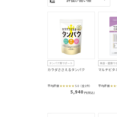
タンパク質サポート
美容・健康サ
カラダささえるタンパク
マルチビタ
平均評価
5.0（全1件）
平均評価
5,940
円(税込)