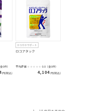
かろやかサポート
ロコアタック
（全0件）
平均評価
0.0（全0件）
4
4,104
円(税込)
円(税込)
1
10