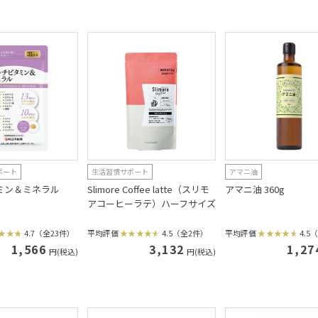
ポート
生活習慣サポート
アマニ油
ミン＆ミネラル
Slimore Coffee latte（スリモ
アマニ油 360g
アコーヒーラテ）ハーフサイズ
4.7（全23件）
平均評価
4.5（全2件）
平均評価
4.5
1,566
3,132
1,27
円(税込)
円(税込)