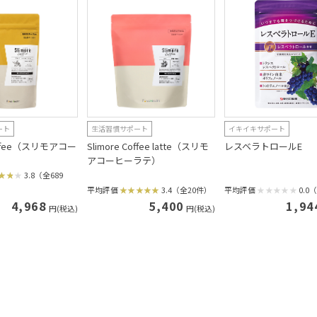
ート
生活習慣サポート
イキイキサポート
Coffee（スリモアコー
Slimore Coffee latte（スリモ
レスベラトロールE
アコーヒーラテ）
3.8（全689
平均評価
3.4（全20件）
平均評価
0.0
4,968
5,400
1,94
円(税込)
円(税込)