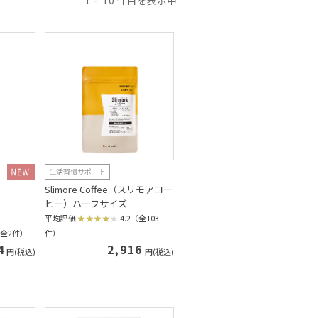
1
10
生活習慣サポート
Slimore Coffee（スリモアコー
ヒー）ハーフサイズ
平均評価
4.2（全103
（全2件）
件）
4
2,916
円(税込)
円(税込)