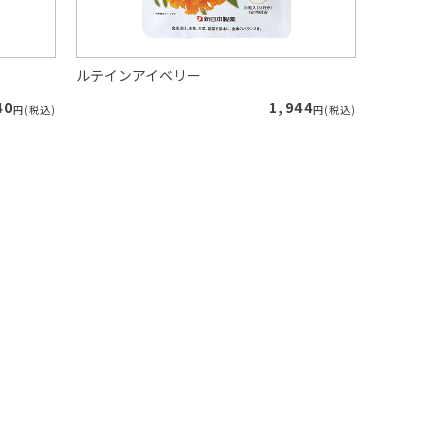
ルテインアイベリー
朝イチスッ
40
1,944
円(税込)
円(税込)