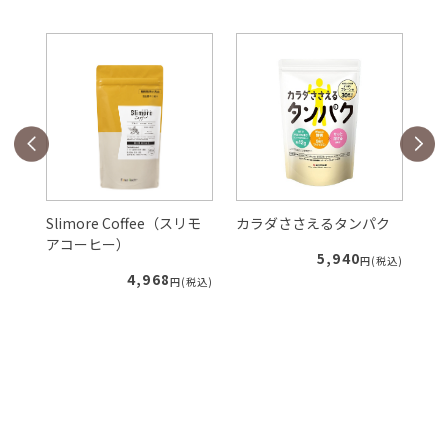
Slimore Coffee（スリモ
カラダささえるタンパク
ル
アコーヒー）
5,940
税込)
円(税込)
4,968
円(税込)