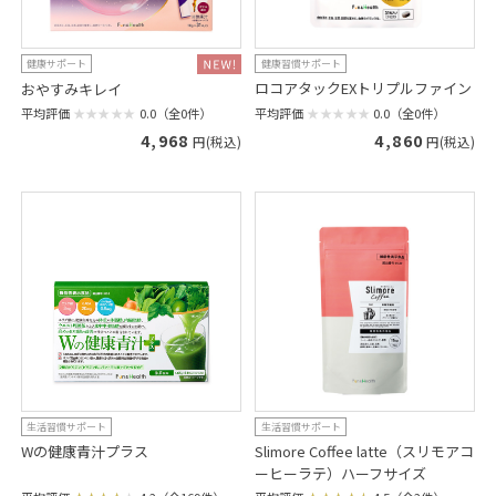
健康習慣サポート
健康サポート
ロコアタックEXトリプルファイン
おやすみキレイ
平均評価
0.0（全0件）
平均評価
0.0（全0件）
4,968
4,860
円(税込)
円(税込)
生活習慣サポート
生活習慣サポート
Wの健康青汁プラス
Slimore Coffee latte（スリモアコ
ーヒーラテ）ハーフサイズ