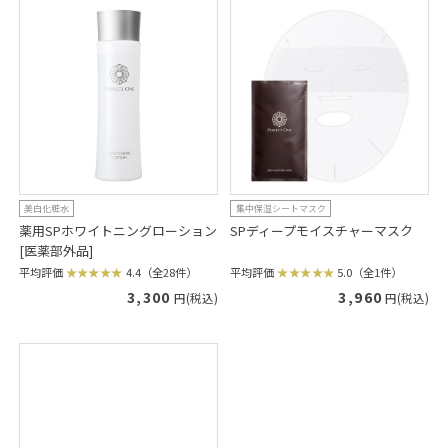
美白化粧水
集中保湿シートマスク
薬用SPホワイトニングローション
SPディープモイスチャーマスク
[医薬部外品]
平均評価
5.0（全1件）
平均評価
4.4（全28件）
3,960
3,300
円(税込)
円(税込)