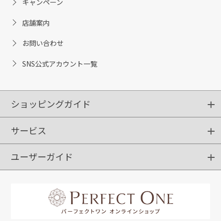
キャンペーン
店舗案内
お問い合わせ
SNS公式アカウント一覧
ショッピングガイド
サービス
ショッピングガイド
ご注文方法
送料・配送
クーポンご利用方法
お支払方法
返品・交換
ご利用推奨環境
ユーザーガイド
定期購入
ポイントサービス
お知らせメール
お客さまステージ
限定キャンペーン
はじめての方へ
利用規約
よくあるご質問