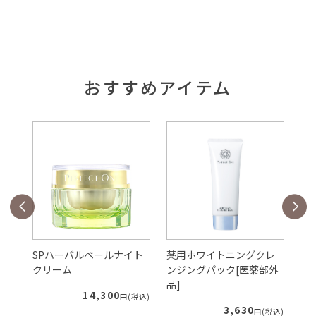
おすすめアイテム
ェ
SPハーバルベールナイト
薬用ホワイトニングクレ
S
クリーム
ンジングパック[医薬部外
ー
品]
ィ
14,300
税込)
円(税込)
3,630
円(税込)