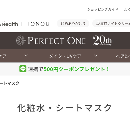
ショッピングガイド
よ
Wありがとう
夏用ナイトクリー
<
ケア
メイク・UVケア
ヘア&
連携で
500円クーポン
プレゼント！
ートマスク
化粧水・シートマスク