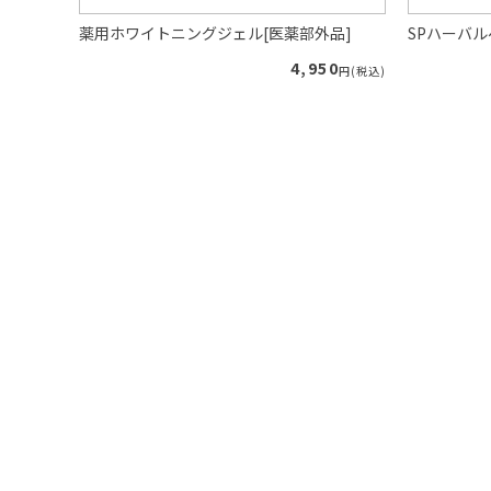
プー（ロ
薬用ホワイトニングジェル[医薬部外品]
SPハーバ
4,950
円(税込)
40
円(税込)