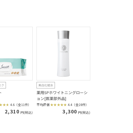
スク
美白化粧水
ト
薬用SPホワイトニングローシ
ョン[医薬部外品]
4.6（全11件）
平均評価
4.4（全28件）
2,310
3,300
円(税込)
円(税込)