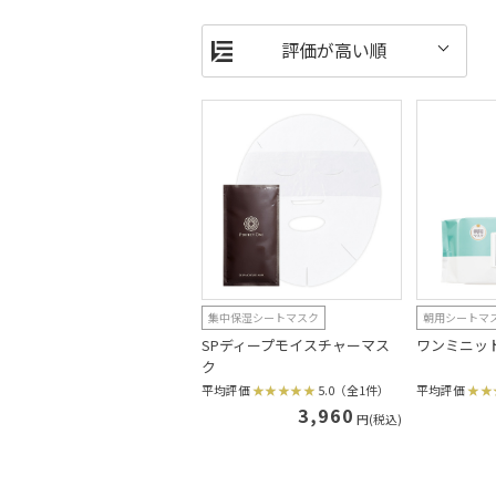
集中保湿シートマスク
朝用シートマ
SPディープモイスチャーマス
ワンミニッ
ク
平均評価
5.0（全1件）
平均評価
3,960
円(税込)