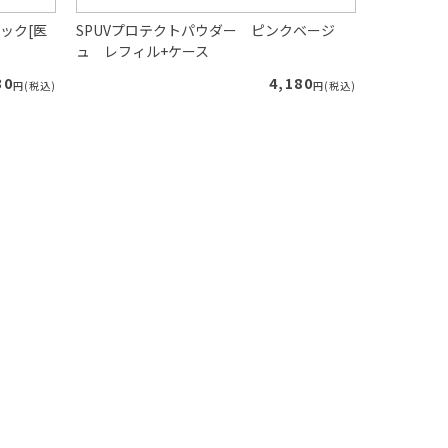
ック[医
SPUVプロテクトパウダー ピンクベージ
リフレッシ
ュ レフィル+ケース
ーズマリー
30
4,180
円(税込)
円(税込)