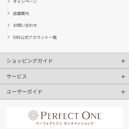
キャンペーン
店舗案内
お問い合わせ
SNS公式アカウント一覧
ショッピングガイド
サービス
ショッピングガイド
ご注文方法
送料・配送
クーポンご利用方法
お支払方法
返品・交換
ご利用推奨環境
ユーザーガイド
定期購入
ポイントサービス
お知らせメール
お客さまステージ
限定キャンペーン
はじめての方へ
利用規約
よくあるご質問