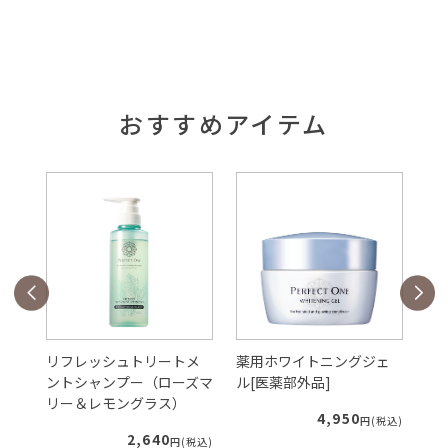
おすすめアイテム
ダ
リフレッシュトリートメ
薬用ホワイトニングジェ
S
レフ
ントシャンプー（ローズマ
ル[医薬部外品]
ク
リー＆レモングラス）
4,950
円(税込)
2,640
税込)
円(税込)