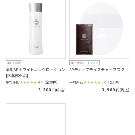
美白化粧水
集中保湿シートマスク
薬用SPホワイトニングローション
SPディープモイスチャーマスク
[医薬部外品]
平均評価
5.0（全1件）
平均評価
4.4（全28件）
3,960
3,300
円(税込)
円(税込)