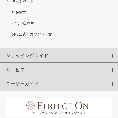
キャンペーン
店舗案内
お問い合わせ
SNS公式アカウント一覧
ショッピングガイド
サービス
ショッピングガイド
ご注文方法
送料・配送
クーポンご利用方法
お支払方法
返品・交換
ご利用推奨環境
ユーザーガイド
定期購入
ポイントサービス
お知らせメール
お客さまステージ
限定キャンペーン
はじめての方へ
利用規約
よくあるご質問