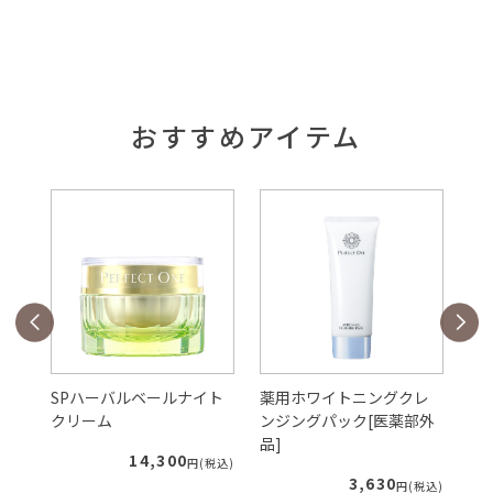
おすすめアイテム
ェ
SPハーバルベールナイト
薬用ホワイトニングクレ
S
クリーム
ンジングパック[医薬部外
ー
品]
ィ
14,300
税込)
円(税込)
3,630
円(税込)