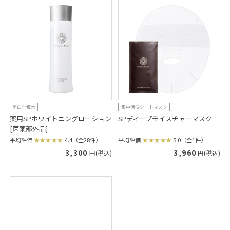
美白化粧水
集中保湿シートマスク
薬用SPホワイトニングローション
SPディープモイスチャーマスク
[医薬部外品]
平均評価
5.0（全1件）
平均評価
4.4（全28件）
3,960
3,300
円(税込)
円(税込)