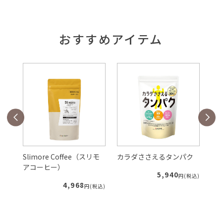
おすすめアイテム
Slimore Coffee（スリモ
カラダささえるタンパク
ル
アコーヒー）
5,940
税込)
円(税込)
4,968
円(税込)