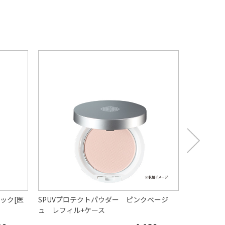
ック[医
SPUVプロテクトパウダー ピンクベージ
リフレッシ
ュ レフィル+ケース
ーズマリー