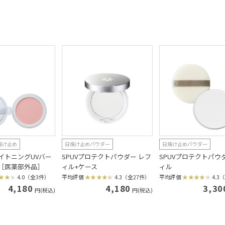
焼け止め
日焼け止めパウダー
日焼け止めパウダー
イトニングUVバー
SPUVプロテクトパウダー レフ
SPUVプロテクトパウ
ル［医薬部外品］
ィル+ケース
ィル
4.0（全3件）
平均評価
4.3（全27件）
平均評価
4.3
4,180
4,180
3,30
円(税込)
円(税込)