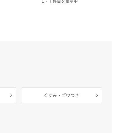
1
7
くすみ・ゴワつき