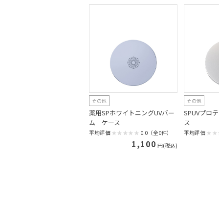
その他
その他
薬用SPホワイトニングUVバー
SPUVプロ
ム ケース
ス
平均評価
0.0（全0件）
平均評価
1,100
円(税込)