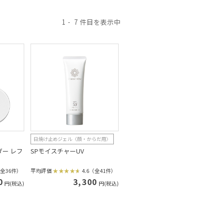
1
7
日焼け止めジェル〈顔・からだ用〉
ダー レフ
SPモイスチャーUV
（全36件）
平均評価
4.6（全41件）
0
3,300
円(税込)
円(税込)