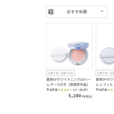
化粧下地・日焼け止め
化粧下地・日
薬用SPホワイトニングUVバー
薬用SPホワ
ム ケース付き［医薬部外品］
ム レフィ
平均評価
4.0（全6件）
平均評価
5,280
円(税込)