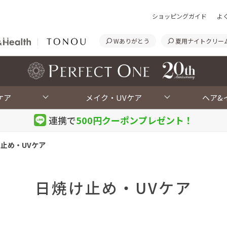
ショッピングガイド
よ
Wありがとう
夏用ナイトクリー
<
ケア
メイク・UVケア
ヘア&
連携で
500円クーポン
プレゼント！
止め・UVケア
日焼け止め・UVケア