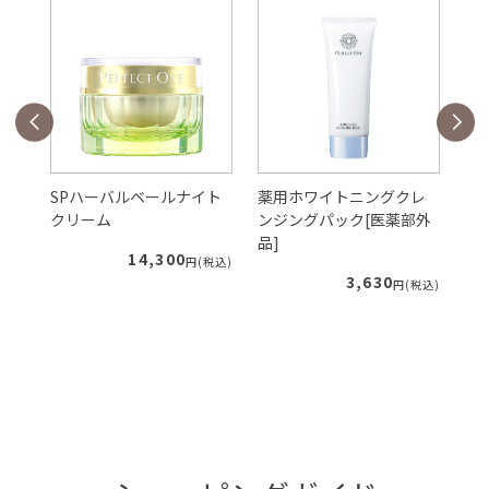
ェ
SPハーバルベールナイト
薬用ホワイトニングクレ
S
クリーム
ンジングパック[医薬部外
ー
品]
ィ
14,300
税込)
円(税込)
3,630
円(税込)