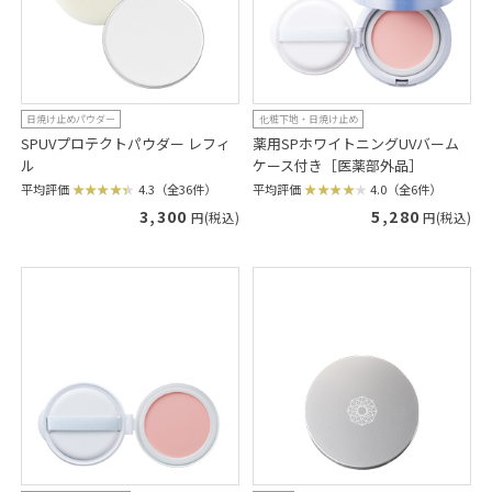
日焼け止めパウダー
化粧下地・日焼け止め
SPUVプロテクトパウダー レフィ
薬用SPホワイトニングUVバーム
ル
ケース付き［医薬部外品］
平均評価
4.3（全36件）
平均評価
4.0（全6件）
3,300
5,280
円(税込)
円(税込)