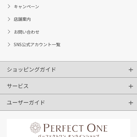
キャンペーン
店舗案内
お問い合わせ
SNS公式アカウント一覧
ショッピングガイド
サービス
ショッピングガイド
ご注文方法
送料・配送
クーポンご利用方法
お支払方法
返品・交換
ご利用推奨環境
ユーザーガイド
定期購入
ポイントサービス
お知らせメール
お客さまステージ
限定キャンペーン
はじめての方へ
利用規約
よくあるご質問