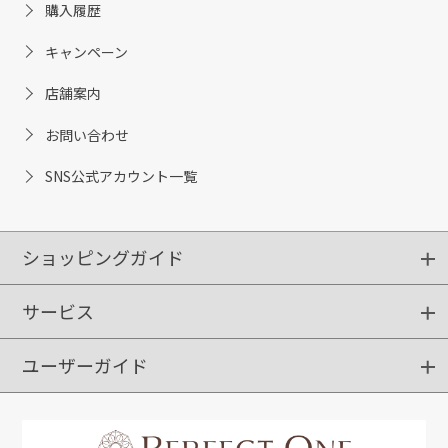
購入履歴
キャンペーン
店舗案内
お問い合わせ
SNS公式アカウント一覧
ショッピングガイド
サービス
ショッピングガイド
ご注文方法
送料・配送
クーポンご利用方法
お支払方法
返品・交換
ご利用推奨環境
ユーザーガイド
定期購入
ポイントサービス
お知らせメール
お客さまステージ
限定キャンペーン
はじめての方へ
利用規約
よくあるご質問