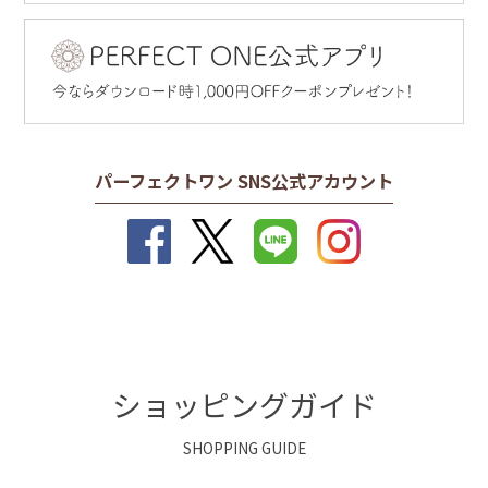
法について！原因やケアする際の注意点も
2026/02/25
紹介
WEBサイト「家庭画報.com」 2/24公開の記事
に、
薬用SP
ホワイトニングUVバーム
が掲載されました
2025/08/22
コラム
眉間のシワはどう改善する？シワができる
2026/02/19
原因から日常のケアについて
パーフェクトワン SNS公式アカウント
雑誌「リンネル」4月号（2/19発売）に、
薬用SPホワイトニ
ングUVバーム
が掲載されました
2025/07/15
コラム
2026/02/18
炭酸美容の魅力とは？肌に与える効果や種類、選び方につ
WEBサイト「レタスクラブ」 2/13公開の記事
に、
薬用ホワ
いて紹介
イトニングスパークリングセラム
と、
薬用SPホワイトニン
グUVバーム
が掲載されました
2024/11/20
お知らせ
ショッピングガイド
【重要】「GMO後払い」お支払い延滞時の回収事務手数料
のご負担について
2025/8/20
SHOPPING GUIDE
『リンネル』10月号
にて、神崎恵さんに
薬用ホワイトニン