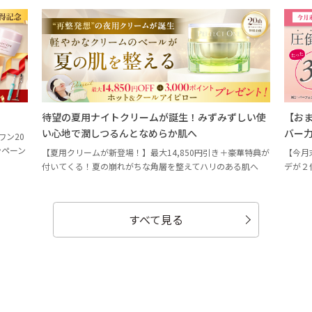
待望の夏用ナイトクリームが誕生！みずみずしい使
【お
い心地で潤しつるんとなめらか肌へ
バー
ワン20
ンペーン
【夏用クリームが新登場！】最大14,850円引き＋豪華特典が
【今月
付いてくる！夏の崩れがちな角層を整えてハリのある肌へ
デが２
すべて見る