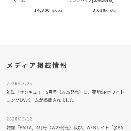
+
2026/02/02
コラム
14,300
3,630
税込)
円(税込)
円(税込)
スキンケアの使用量を 見直し、実力を最大
限に！
2025/12/26
お知らせ
2026年のカレンダーが完成！今年は占いも
登場！
メディア掲載情報
2026/03/25
2025/10/27
コラム
雑誌「サンキュ！」5月号（3/25発売）に、
薬用SPホワイト
リンパマッサージにはどんなメリットがあ
ニングUVバーム
が掲載されました
る？マッサージのポイント・やり方を紹
介！
2026/03/12
2025/10/20
コラム
雑誌「BAILA」4月号（2/27発売）及び、WEBサイト「@BA