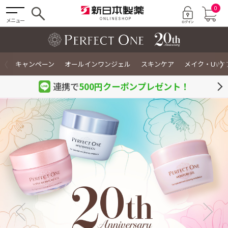
0
メニュー
〈
〉
キャンペーン
オールインワンジェル
スキンケア
メイク・UVケ
連携で
500円クーポン
プレゼント！