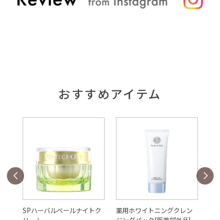
2026/05/01
コラム
その肌悩みの原因は「洗顔」かも！？
おすすめアイテム
2026/04/01
コラム
知っておきたい日焼け止め最新ニュース
2026/03/06
コラム
40代の肌はなぜくすむの？プロが教える！
40代のくすみ徹底解説＆効果的な下地の選
び方
ル
SPハーバルベールナイトク
薬用ホワイトニングクレン
S
リーム
ジングパック[医薬部外品]
ピ