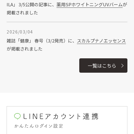
ヘパリン類似物質とは？期待できる効果や
ILA」 3/5公開の記事に、
薬用SPホワイトニングUVバーム
が
おすすめのスキンケアアイテムを紹介
掲載されました
2026/03/04
2025/10/06
コラム
雑誌「健康」 春号（3/2発売）に、
スカルプナノエッセンス
プラセンタが美容・健康に期待できる効果
が掲載されました
とは？含まれる成分や取り入れる方法も紹
介
一覧はこちら
2026/03/04
雑誌「ニコラ」4月号（3/1発売）に、
薬用SPホワイトニン
2025/09/10
コラム
グUVバーム
が掲載されました
首とデコルテは日々のケアが重要！保湿ケ
アやマッサージのやり方を紹介
2026/03/03
雑誌「GLOW」4月号（2/27発売）に、
薬用ホワイトニング
スパークリングセラム
が掲載されました
2025/08/22
コラム
目立つ黒ずみ毛穴や、ゆるみ毛穴のケア方