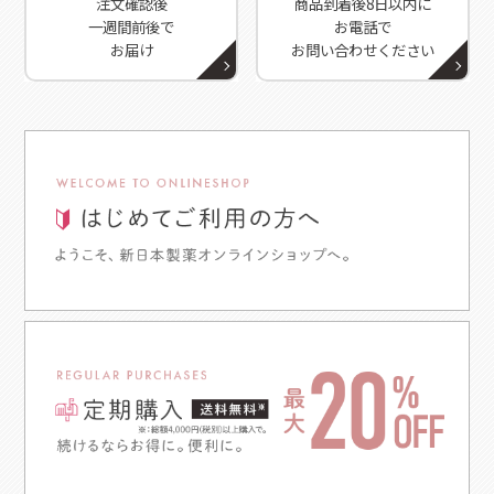
注文確認後
商品到着後8日以内に
一週間前後で
お電話で
2025/4/30
お届け
お問い合わせください
雑誌『GLOW』6月号（4/28発売）に、
スパークリングセラ
ム
が掲載されました
2025/4/16
WEBサイト『婦人画報デジタル』4/15公開の記事に、
スパ
ークリングセラム
が掲載されました
2025/4/15
WEBサイト『家庭画報.com』4/14公開の記事に、
スパーク
リングセラム
が掲載されました
2025/3/31
雑誌『GLOW』5月号（3/28発売）に、
薬用ホワイトニング
ジェル
が掲載されました