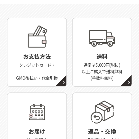
グジェル
と
スパークリングセラム
をご紹介いただきました
2024/06/01
お知らせ
配送会社変更に関するお知らせ
2025/7/25
人気ポッドキャスト番組 「OVER THE SUN」
にて、
パーフ
2022/10/04
お知らせ
ェクトワン 薬用ホワイトニングクレンジングパック
をご紹
悪質な偽サイトにご注意ください
介いただきました！
お支払方法
送料
クレジットカード・
通常￥5,000円(税抜)
以上ご購入で送料無料
2025/5/12
GMO後払い・代金引換
(手数料無料)
雑誌『クロワッサン』5/10発売号に、
スパークリングセラ
ム
が掲載されました
2025/5/8
雑誌『LEE』6月号（5/7発売）に、
ヘアネスト
が掲載されま
した
お届け
返品・交換