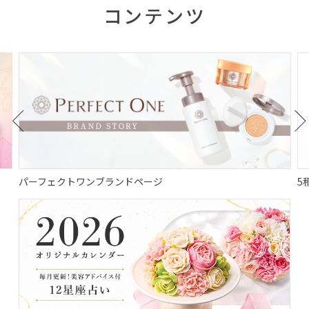
コンテンツ
2026/07/09
メディア
雑誌「婦人画報」、8月号（7/1発売）にグ
ロウ&カバークッションファンデーション
が掲載されました。
2026/07/09
メディア
WEBサイト「@BAILA」 6/26公開の記事
に、アクアキープジェルが掲載されまし
た。
パーフェクトワンブランドページ
5
2026/07/01
コラム
洗顔後のタオル見直してみませんか？
2026/06/22
お知らせ