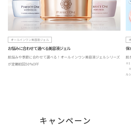
オールインワン美容液ジェル
お悩みに合わせて選べる美容液ジェル
保
肌悩みや季節に合わせて選べる！オールインワン美容液ジェルシリーズ
肌
※
が定期初回50%OFF
※
ル
キャンペーン