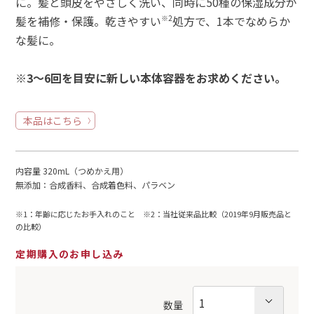
に。髪と頭皮をやさしく洗い、同時に50種の保湿成分が
髪を補修・保護。乾きやすい
※2
処方で、1本でなめらか
な髪に。
※3～6回を目安に新しい本体容器をお求めください。
本品はこちら
内容量 320mL（つめかえ用）
無添加：合成香料、合成着色料、パラベン
※1：年齢に応じたお手入れのこと ※2：当社従来品比較（2019年9月販売品と
の比較）
定期購入のお申し込み
数量