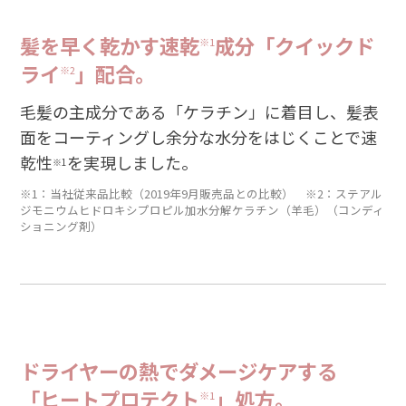
髪を早く乾かす速乾
成分「クイックド
※1
ライ
」配合。
※2
毛髪の主成分である「ケラチン」に着目し、髪表
面をコーティングし余分な水分をはじくことで速
乾性
を実現しました。
※1
※1：当社従来品比較（2019年9月販売品との比較） ※2：ステアル
ジモニウムヒドロキシプロピル加水分解ケラチン（羊毛）（コンディ
ショニング剤）
ドライヤーの熱でダメージケアする
「ヒートプロテクト
」処方。
※1