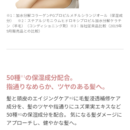
※1：加水分解コラーゲンPGプロピルメチルシランジオール（保湿成
分） ※2：ステアルジモニウムヒドロキシプロピル加水分解ケラチ
ン（羊毛）（コンディショニング剤）※3：当社従来品比較（2019年
9月販売品との比較）
50種
の保湿成分配合。
※1
指通りなめらか、ツヤのある髪へ。
髪と頭皮のエイジングケア
に毛髪浸透補修ケア
※2
成分を、髪のツヤや指通りにユズ果実エキスなど
50種
の保湿成分を配合。 気になる髪ダメージに
※1
アプローチし、健やかな髪へ。