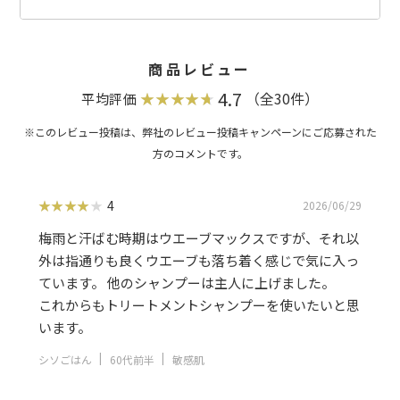
ン、アラニン、イソロイシン、フェニルアラニン、アルギニン、プロリン、チロシ
ン、ポリ-ε-リシン、イノシン酸２Na、ポリグルタミン酸、コーヒー種子エキス、
フィチン酸、ステアルジモニウムヒドロキシプロピル加水分解ケラチン（羊
毛）、ユズ果実エキス、ムラサキ根エキス、ポリクオタニウム－１０ 、PEG-３
２、PEG-６、ポリクオタニウム－７ 、アラントイン、ジラウロイルグルタミン酸
商品レビュー
リシンNa、アルギン酸Na、グアニル酸２Na、ダイズステロール、マカデミアナ
ッツ脂肪酸フィトステリル、ベヘントリモニウムクロリド、ジステアリルジモニ
4.7
（全30件）
平均評価
ウムクロリド、ヘキシレングリコール、シリカ、イソステアリン酸、ラウリン酸
PG 、塩化Na 、クエン酸、ジメチコン、安息香酸Na 、グアーヒドロキシプロピル
トリモニウムクロリド、EDTA－２Na 、ラウレス-２３、ラウレス-４、PPG-７０
ポリグリセリル-１０、サリチル酸、ラウレス硫酸Na、ベヘニルアルコール、エ
タノール、フェノキシエタノール、オレンジ油
4
2026/06/29
梅雨と汗ばむ時期はウエーブマックスですが、それ以
外は指通りも良くウエーブも落ち着く感じで気に入っ
ています。 他のシャンプーは主人に上げました。
これからもトリートメントシャンプーを使いたいと思
います。
シソごはん
60代前半
敏感肌