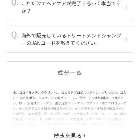
これだけでヘアケアが完了するって本当です
か？
海外で販売しているトリートメントシャンプ
ーのJANコードを教えてください。
成分一覧
水、ココイルメチルタウリンNa 、コカミドプロピルベタイン、グリセリン、コカ
ミドメチルMEA 、ジステアリン酸グリコール、ラウロアンホ酢酸Na、ソルビトー
ル、BG 、水溶性コラーゲン、加水分解コラーゲン、サクシノイルアテロコラーゲ
ン、イソステアロイル加水分解コラーゲン、イソステアロイル加水分解コラーゲ
ンAMPD 、加水分解コラーゲンPGプロピルメチルシランジオール、ココイル加水
分解コラーゲンK、ヒドロキシプロリン、異性化糖、アセチルヒアルロン酸Na 、
ヒアルロン酸Na、ヒアルロン酸ヒドロキシプロピルトリモニウム、セラミドN
G、セラミドNP 、スクワラン、タウリン、リシンHCl、グルタミン酸、グリシ
ン、ロイシン、ヒスチジンHCl、セリン、バリン、アスパラギン酸Na、トレオニ