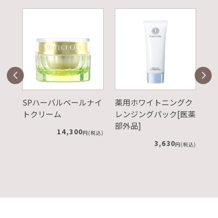
ジ
SPハーバルベールナイ
薬用ホワイトニングク
S
トクリーム
レンジングパック[医薬
ダ
部外品]
ュ
14,300
税込)
円(税込)
3,630
円(税込)