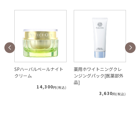
ェ
SPハーバルベールナイト
薬用ホワイトニングクレ
S
クリーム
ンジングパック[医薬部外
ー
品]
ィ
14,300
税込)
円(税込)
3,630
円(税込)