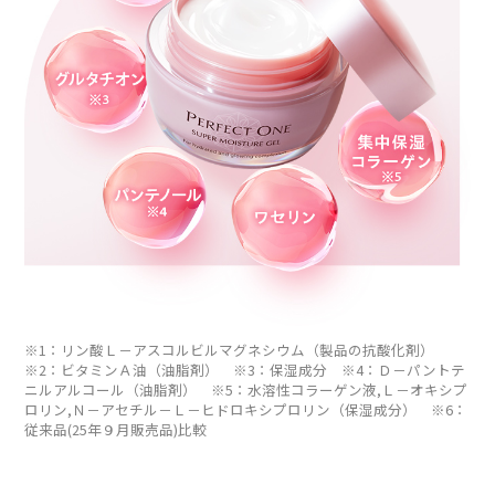
※1：リン酸Ｌ－アスコルビルマグネシウム（製品の抗酸化剤）
※2：ビタミンＡ油（油脂剤） ※3：保湿成分 ※4：Ｄ－パントテ
ニルアルコール（油脂剤） ※5：水溶性コラーゲン液,Ｌ－オキシプ
ロリン,Ｎ－アセチル－Ｌ－ヒドロキシプロリン（保湿成分） ※6：
従来品(25年９月販売品)比較