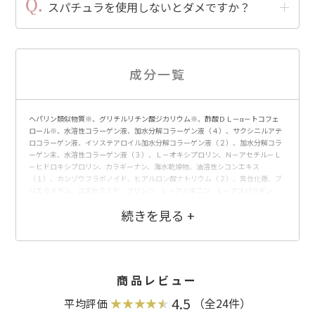
スパチュラを使⽤しないとダメですか？
成分一覧
ヘパリン類似物質※、グリチルリチン酸ジカリウム※、酢酸ＤＬ－α－トコフェ
ロール※、水溶性コラーゲン液、加水分解コラーゲン液（４）、サクシニルアテ
ロコラーゲン液、イソステアロイル加水分解コラーゲン液（２）、加水分解コラ
ーゲン末、水溶性コラーゲン液（３）、Ｌ－オキシプロリン、Ｎ－アセチル－Ｌ
－ヒドロキシプロリン、カラギーナン、海水乾燥物、油溶性シコンエキス
（１）、カンゾウフラボノイド、ヒアルロン酸ナトリウム（２）、異性化糖、ブ
リエラスチン、ユズセラミド、グリシン、Ｌ－アルギニン、Ｌ－アスパラギン
酸、Ｌ－アラニン、Ｌ－セリン、Ｌ－バリン、Ｌ－プロリン、Ｌ－スレオニン、Ｌ
－イソロイシン、Ｌ－ヒスチジン、Ｌ－フェニルアラニン、ツボクサエキス、加
水分解黒豆エキス、豆乳発酵液、センブリエキス、ブナエキス、エーデルワイス
エキス、ウメ果実エキス、ノバラエキス、ラベンダーエキス（１）、メリッサエ
キス、セージエキス、モモ葉エキス、エイジツエキス、アマチャヅルエキス、ア
ロエエキス（２）、タイムエキス（１）、ヘチマエキス（１）、ダイズエキス、
ビルベリー葉エキス、シロキクラゲ多糖体、グルタチオン、加水分解シルク液、
商品レビュー
レモングラス抽出液、スクワラン、１，３－ブチレングリコール、濃グリセリ
ン、ポリオキシエチレンメチルグルコシド、ジグリセリン、アルギン酸ナトリウ
4.5
（全24件）
平均評価
ム、２－メタクリロイルオキシエチルホスホリルコリン・メタクリル酸ブチル共