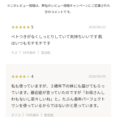
重合体液、グリセリン、Ｌ－ピロリドンカルボン酸、乳酸ナトリウム液、ポリグ
ルタミン酸塩、ＤＬ－ピロリドンカルボン酸ナトリウム液、Ｎ－ステアロイルジ
ヒドロスフィンゴシン、シュガースクワラン、ビタミンＡ油、ヒマワリ油
（２）、ホホバ油、シア脂、アボカド油、Ｄ－パントテニルアルコール、リン酸
Ｌ－アスコルビルマグネシウム、ワセリン、Ｎ－ラウロイル－Ｌ－グルタミン酸
ジ（フィトステリル・２－オクチルドデシル）、精製水、リンゴ酸ジイソステア
5
2026/06/22
リル、ベヘニルアルコール、トリ（カプリル・カプリン酸）グリセリル、トリ２
－エチルヘキサン酸グリセリル、アクリル酸・メタクリル酸アルキル共重合体、
ベトつきがなくしっとりしていて気持ちいいです 肌
キサンタンガム、無水ケイ酸、親油型モノオレイン酸グリセリル、オリーブ油脂
はいつもモチモチです
肪酸セトステアリル・オリーブ油脂肪酸ソルビット混合物、低強度カンテン末、
水酸化ナトリウム、水素添加大豆リン脂質、エデト酸二ナトリウム、フィトステ
ロール、パルミチン酸２－エチルヘキシル、セバシン酸ジ２－エチルヘキシル、
ちび
50代前半
混合肌
イソステアリン酸、キトサン、乳酸、フェノキシエタノール ※有効成分 無表
示：その他の成分
4
2026/06/09
私も使っていますが、３歳年下の妹にも届けてもらっ
ています。最近姪が言っていたのですが「お母さんし
わもないし若々しいね」と。たぶん長年パーフェクト
ワンを使っているからではないかと思っています。
エツコ
70代後半
乾性肌