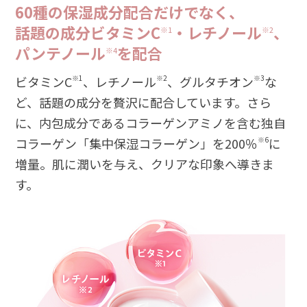
60種の保湿成分配合だけでなく、
話題の成分ビタミンC
・レチノール
、
※1
※2
パンテノール
を配合
※4
ビタミンC
※1
、レチノール
※2
、グルタチオン
※3
な
ど、話題の成分を贅沢に配合しています。さら
に、内包成分であるコラーゲンアミノを含む独自
コラーゲン「集中保湿コラーゲン」を200％
※6
に
増量。肌に潤いを与え、クリアな印象へ導きま
す。