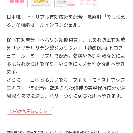
日本唯一
※1
トリプル有効成分を配合。敏感肌
※2
でも使え
る、多機能オールインワンジェル。
保湿有効成分「ヘパリン類似物質」、肌あれ防止有効成
分「グリチルリチン酸ジカリウム」「酢酸DL-α-トコフ
ェロール」をトリプルで配合。乾燥や外部刺激などによ
る肌荒れから肌を守り、ゆらぎにくい健やかな肌へ導き
ます。
さらに、一日中うるおいをキープする「モイストアップ
エキス」
※3
を配合。厳選された60種の美容保湿成分が角
層深くまで浸透し、ハリ・つやに満ちた肌へ導きます。
つめかえ用はこちら
内容量 50g (専用スパチュラ付) 1回の使用量目安：直径1.5cmくらい