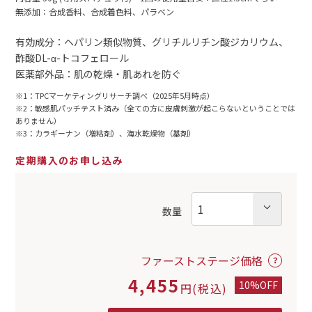
無添加：合成香料、合成着色料、パラベン
有効成分：ヘパリン類似物質、グリチルリチン酸ジカリウム、
酢酸DL-α-トコフェロール
医薬部外品：肌の乾燥・肌あれを防ぐ
※1：TPCマーケティングリサーチ調べ（2025年5月時点）
※2：敏感肌パッチテスト済み（全ての方に皮膚刺激が起こらないということでは
ありません）
※3：カラギーナン（増粘剤）、海水乾燥物（基剤）
定期購入のお申し込み
数量
ファーストステージ価格
4,455
10%OFF
円(税込)