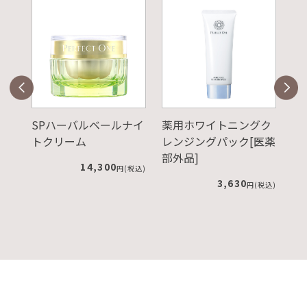
ナイ
薬用ホワイトニングク
SPUVプロテクトパウ
リ
レンジングパック[医薬
ダー ピンクベージ
メ
部外品]
ュ レフィル+ケース
ー
税込)
ラ
3,630
4,180
円(税込)
円(税込)