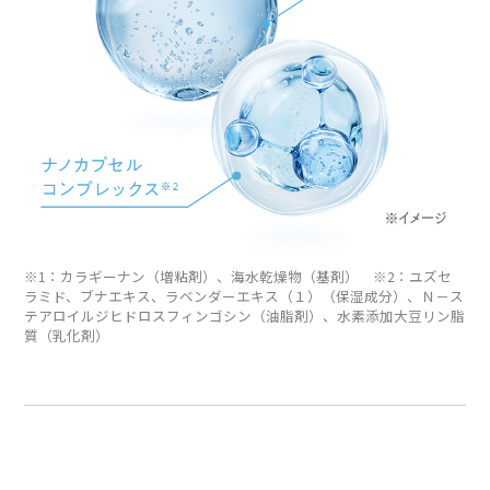
※1：カラギーナン（増粘剤）、海水乾燥物（基剤） ※2：ユズセ
ラミド、ブナエキス、ラベンダーエキス（１）（保湿成分）、Ｎ－ス
テアロイルジヒドロスフィンゴシン（油脂剤）、水素添加大豆リン脂
質（乳化剤）