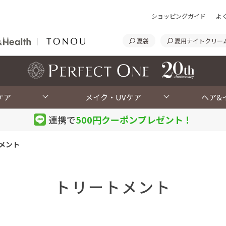
ショッピングガイド
よ
夏袋
夏用ナイトクリー
<
ケア
メイク・UVケア
ヘア&
連携で
500円クーポン
プレゼント！
メント
トリートメント