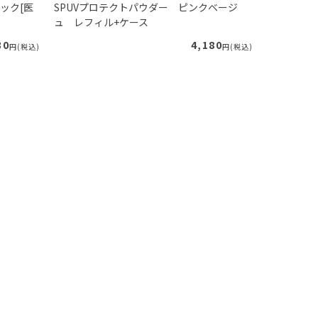
ック[医
SPUVプロテクトパウダー ピンクベージ
リフレッシ
ュ レフィル+ケース
ーズマリー
30
4,180
円(税込)
円(税込)