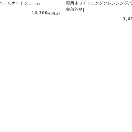
ルベールナイトクリーム
薬用ホワイトニングクレンジングパ
薬部外品]
14,300
円(税込)
3,6