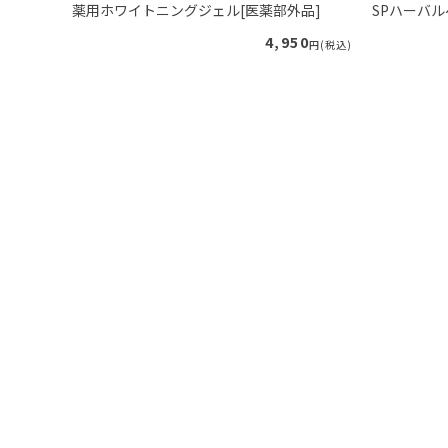
プー（ロ
薬用ホワイトニングジェル[医薬部外品]
SPハーバ
4,950
円(税込)
40
円(税込)