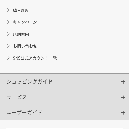
購入履歴
キャンペーン
店舗案内
お問い合わせ
SNS公式アカウント一覧
ショッピングガイド
サービス
ショッピングガイド
ご注文方法
送料・配送
クーポンご利用方法
お支払方法
返品・交換
ご利用推奨環境
ユーザーガイド
定期購入
ポイントサービス
お知らせメール
お客さまステージ
限定キャンペーン
はじめての方へ
利用規約
よくあるご質問