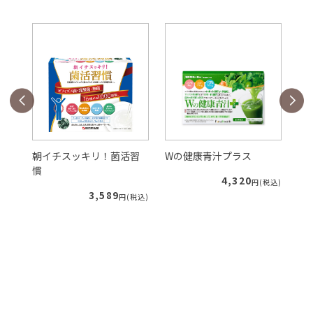
朝イチスッキリ！菌活習
Wの健康青汁プラス
Sl
慣
ア
4,320
税込)
円(税込)
3,589
円(税込)