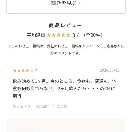
ー、生コーヒー豆抽出物／二酸化ケイ素、未焼成カルシウム、ビタミンＤ、（一
部に乳成分を含む）
商品レビュー
3.4
（全20件）
平均評価
4
2026/08/01
飲み始めて1ヶ月。今のところ、食欲も、便通も、体
重も何も変わらない。 2ヶ月飲んだら・・・のCMに
期待
ちゅんべり
60代前半
混合肌