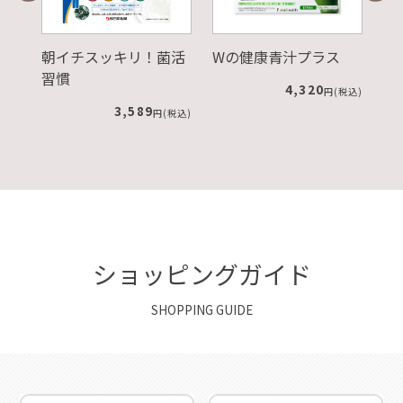
活
Wの健康青汁プラス
Slimore Coffee（スリ
カ
モアコーヒー）
ク
4,320
円(税込)
4,968
税込)
円(税込)
ショッピングガイド
SHOPPING GUIDE