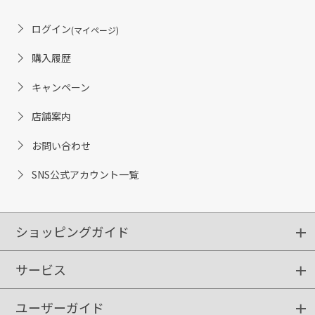
ログイン
(マイページ)
購入履歴
キャンペーン
店舗案内
お問い合わせ
SNS公式アカウント一覧
ショッピングガイド
サービス
ショッピングガイド
ご注文方法
送料・配送
クーポンご利用方法
お支払方法
返品・交換
ご利用推奨環境
ユーザーガイド
定期購入
ポイントサービス
お知らせメール
お客さまステージ
限定キャンペーン