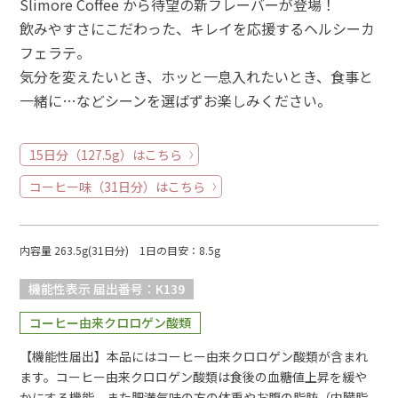
Slimore Coffee から待望の新フレーバーが登場！
飲みやすさにこだわった、キレイを応援するヘルシーカ
フェラテ。
気分を変えたいとき、ホッと一息入れたいとき、食事と
一緒に…などシーンを選ばずお楽しみください。
15日分（127.5g）はこちら
コーヒー味（31日分）はこちら
内容量 263.5g(31日分) 1日の目安：8.5g
機能性表示 届出番号：K139
コーヒー由来クロロゲン酸類
【機能性届出】本品にはコーヒー由来クロロゲン酸類が含まれ
ます。コーヒー由来クロロゲン酸類は食後の血糖値上昇を緩や
かにする機能、また肥満気味の方の体重やお腹の脂肪（内臓脂