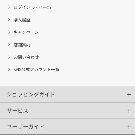
ログイン
(マイページ)
購入履歴
キャンペーン
店舗案内
お問い合わせ
SNS公式アカウント一覧
ショッピングガイド
サービス
ショッピングガイド
ご注文方法
送料・配送
クーポンご利用方法
お支払方法
返品・交換
ご利用推奨環境
ユーザーガイド
定期購入
ポイントサービス
お知らせメール
お客さまステージ
限定キャンペーン