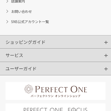
店舗案内
お問い合わせ
SNS公式アカウント一覧
ショッピングガイド
サービス
ショッピングガイド
ご注文方法
送料・配送
クーポンご利用方法
お支払方法
返品・交換
ご利用推奨環境
ユーザーガイド
定期購入
ポイントサービス
お知らせメール
お客さまステージ
限定キャンペーン
はじめての方へ
利用規約
よくあるご質問