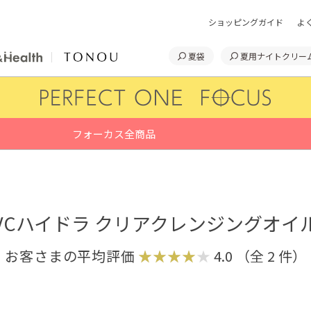
ショッピングガイド
よ
夏袋
夏用ナイトクリー
フォーカス全商品
VCハイドラ クリアクレンジングオイ
お客さまの平均評価
4.0
（全
2
件）