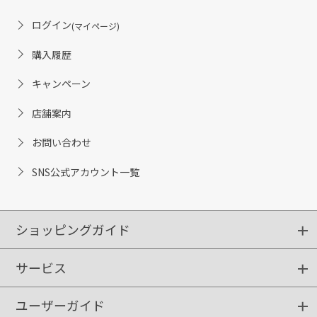
ログイン
(マイページ)
購入履歴
キャンペーン
店舗案内
お問い合わせ
SNS公式アカウント一覧
ショッピングガイド
サービス
ショッピングガイド
ご注文方法
送料・配送
クーポンご利用方法
お支払方法
返品・交換
ご利用推奨環境
ユーザーガイド
定期購入
ポイントサービス
お知らせメール
お客さまステージ
限定キャンペーン