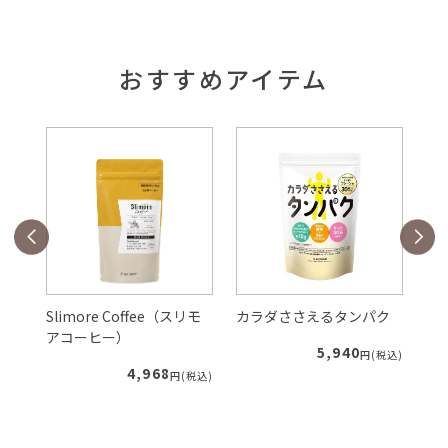
おすすめアイテム
Slimore Coffee（スリモ
カラダささえるタンパク
ル
アコーヒー）
5,940
税込)
円(税込)
4,968
円(税込)