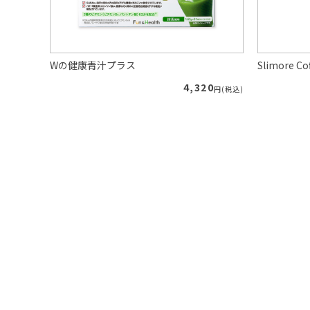
Wの健康青汁プラス
Slimore
89
4,320
円(税込)
円(税込)