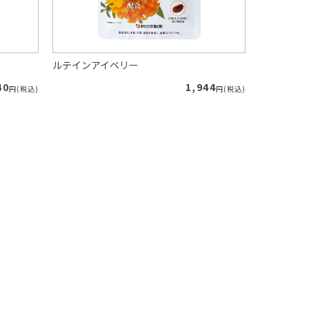
ルテインアイベリー
朝イチスッ
40
1,944
円(税込)
円(税込)