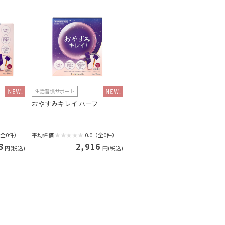
生活習慣サポート
おやすみキレイ ハーフ
（全0件）
平均評価
0.0（全0件）
8
2,916
円(税込)
円(税込)