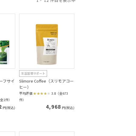
1
12
生活習慣サポート
ーフサイ
Slimore Coffee（スリモアコー
ヒー）
平均評価
3.8（全673
（全1件）
件）
2
4,968
円(税込)
円(税込)