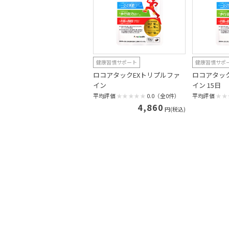
健康習慣サポート
健康習慣サポ
ロコアタックEXトリプルファ
ロコアタッ
イン
イン 15日
平均評価
0.0（全0件）
平均評価
4,860
円(税込)