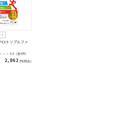
ート
クEXトリプルファ
0.0（全0件）
2,862
円(税込)