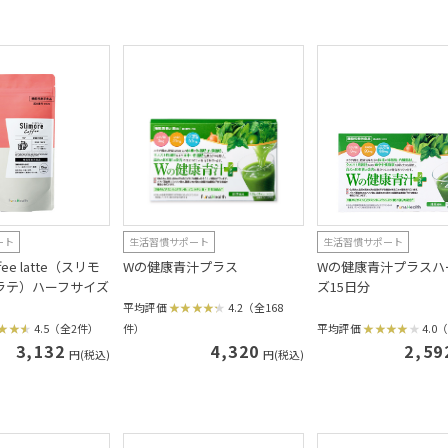
ート
生活習慣サポート
生活習慣サポート
offee latte（スリモ
Wの健康青汁プラス
Wの健康青汁プラスハ
ラテ）ハーフサイズ
ズ15日分
平均評価
4.2（全168
4.5（全2件）
件）
平均評価
4.0
3,132
4,320
2,59
円(税込)
円(税込)