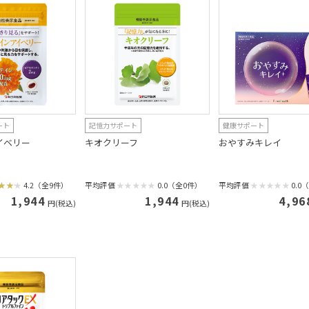
ート
記憶力サポート
健康サポート
イベリー
キオクリーフ
おやすみキレイ
4.2（全9件）
平均評価
0.0（全0件）
平均評価
0.0
1,944
1,944
4,96
円(税込)
円(税込)