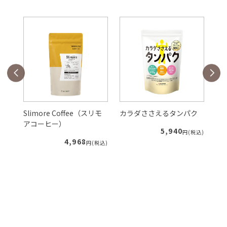
Slimore Coffee（スリモ
カラダささえるタンパク
ル
アコーヒー）
5,940
税込)
円(税込)
4,968
円(税込)