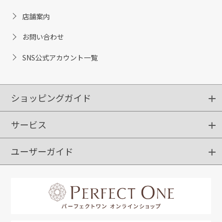
店舗案内
お問い合わせ
SNS公式アカウント一覧
ショッピングガイド
サービス
ショッピングガイド
ご注文方法
送料・配送
クーポンご利用方法
お支払方法
返品・交換
ご利用推奨環境
ユーザーガイド
定期購入
ポイントサービス
お知らせメール
お客さまステージ
限定キャンペーン
はじめての方へ
利用規約
よくあるご質問