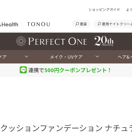
ショッピングガイド
よ
夏袋
夏用ナイトクリー
<
ケア
メイク・UVケア
ヘア&
連携で
500円クーポン
プレゼント！
クッションファンデーション ナチュ