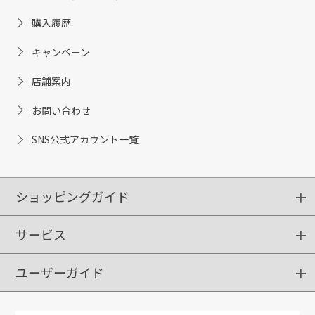
購入履歴
キャンペーン
店舗案内
お問い合わせ
SNS公式アカウント一覧
ショッピングガイド
サービス
ショッピングガイド
ご注文方法
送料・配送
クーポンご利用方法
お支払方法
返品・交換
ご利用推奨環境
ユーザーガイド
定期購入
ポイントサービス
お知らせメール
お客さまステージ
限定キャンペーン
はじめての方へ
利用規約
よくあるご質問