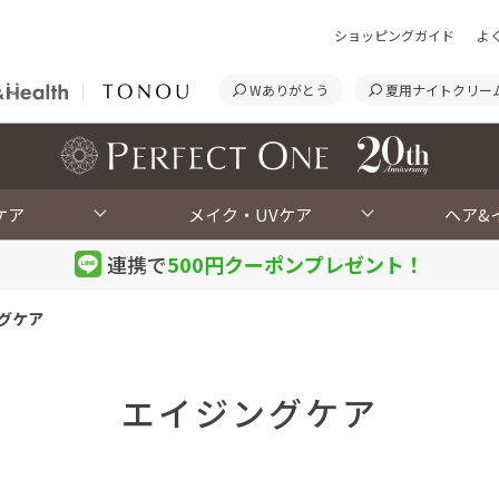
ショッピングガイド
よ
Wありがとう
夏用ナイトクリー
<
ケア
メイク・UVケア
ヘア&
連携で
500円クーポン
プレゼント！
グケア
エイジングケア