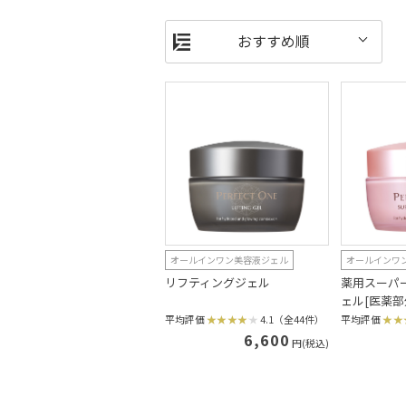
オールインワン美容液ジェル
オールインワ
リフティングジェル
薬用スーパ
ェル[医薬部
平均評価
4.1（全44件）
平均評価
6,600
円(税込)