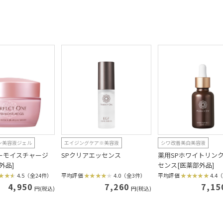
ン美容液ジェル
エイジングケア※美容液
シワ改善美白美容液
ーモイスチャージ
SPクリアエッセンス
薬用SPホワイトリン
外品]
センス[医薬部外品]
4.5（全24件）
平均評価
4.0（全3件）
平均評価
4.4
4,950
7,260
7,15
円(税込)
円(税込)