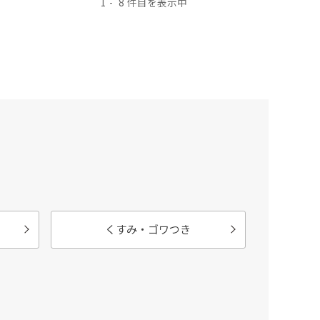
1
8
くすみ・ゴワつき