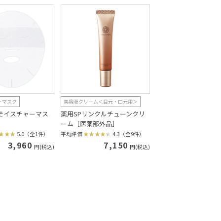
トマスク
美容液クリーム＜目元・口元用＞
プモイスチャーマス
薬用SPリンクルチューンクリ
ーム［医薬部外品］
5.0（全1件）
平均評価
4.3（全9件）
3,960
7,150
円(税込)
円(税込)