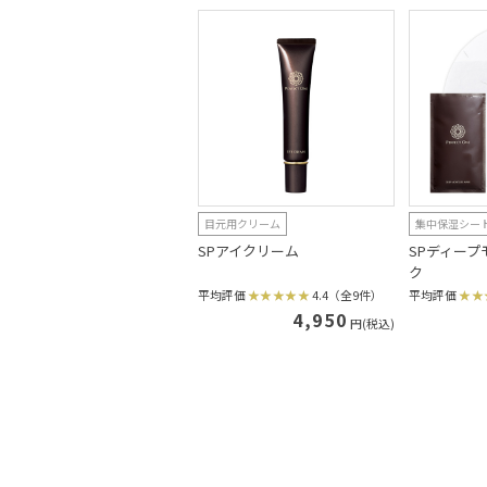
目元用クリーム
集中保湿シー
SPアイクリーム
SPディー
ク
平均評価
4.4（全9件）
平均評価
4,950
円(税込)