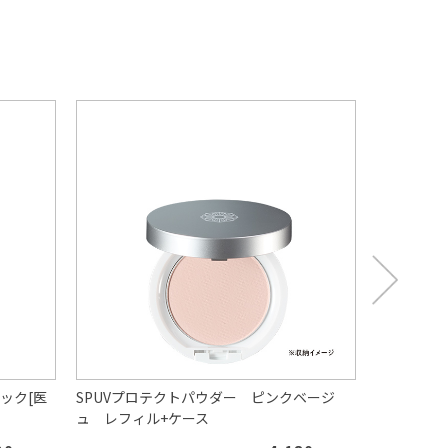
ック[医
SPUVプロテクトパウダー ピンクベージ
リフレッシ
ュ レフィル+ケース
ーズマリー