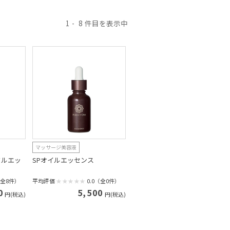
1
8
マッサージ美容液
クルエッ
SPオイルエッセンス
（全8件）
平均評価
0.0（全0件）
0
5,500
円(税込)
円(税込)