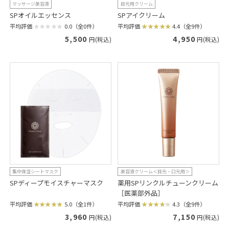
マッサージ美容液
目元用クリーム
SPオイルエッセンス
SPアイクリーム
平均評価
0.0（全0件）
平均評価
4.4（全9件）
5,500
4,950
円(税込)
円(税込)
集中保湿シートマスク
美容液クリーム＜目元・口元用＞
SPディープモイスチャーマスク
薬用SPリンクルチューンクリーム
［医薬部外品］
平均評価
5.0（全1件）
平均評価
4.3（全9件）
3,960
7,150
円(税込)
円(税込)