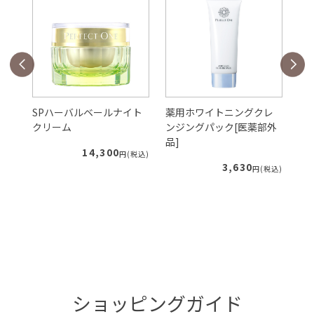
ェ
SPハーバルベールナイト
薬用ホワイトニングクレ
S
クリーム
ンジングパック[医薬部外
ー
品]
ィ
14,300
税込)
円(税込)
3,630
円(税込)
ショッピングガイド