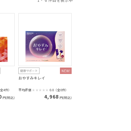
1
6
健康サポート
おやすみキレイ
（全4件）
平均評価
0.0（全0件）
0
4,968
円(税込)
円(税込)