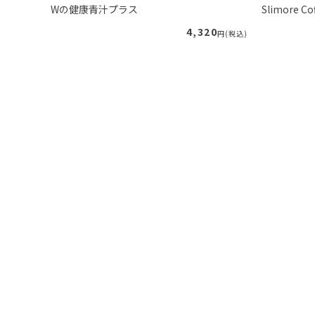
Wの健康青汁プラス
Slimore
89
4,320
円(税込)
円(税込)