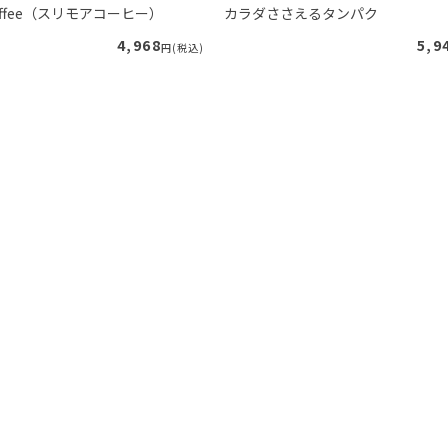
 Coffee（スリモアコーヒー）
カラダささえるタンパク
4,968
5,9
円(税込)