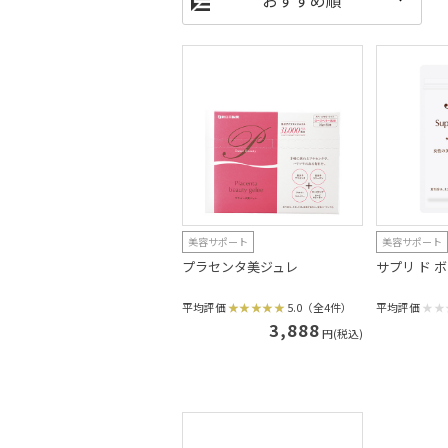
美容サポート
美容サポート
プラセンタ美ジュレ
サプリ ド 
平均評価
5.0（全4件）
平均評価
3,888
円(税込)