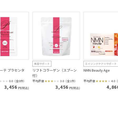
美容サポート
エイジングケア※サポート
ボーテ プラセンタ
リフトコラーゲン（スプーン
NMN Beauty Age
付）
0.0（全0件）
平均評価
3.0（全1件）
平均評価
4.0
3,456
3,456
4,86
円(税込)
円(税込)