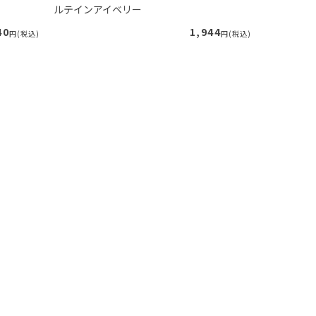
ルテインアイベリー
朝イチスッ
40
1,944
円(税込)
円(税込)