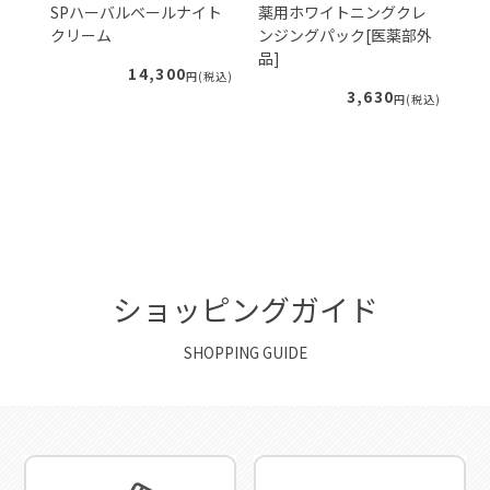
ェ
SPハーバルベールナイト
薬用ホワイトニングクレ
S
クリーム
ンジングパック[医薬部外
ー
品]
ィ
14,300
税込)
円(税込)
3,630
円(税込)
ショッピングガイド
SHOPPING GUIDE