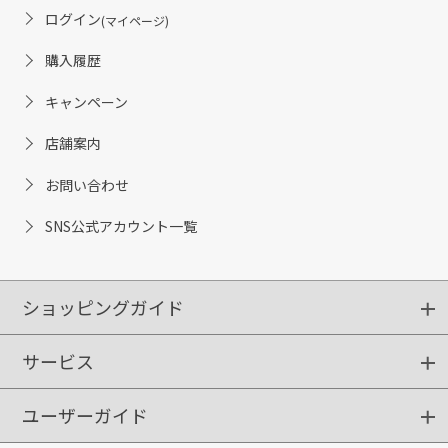
ログイン
(マイページ)
購入履歴
キャンペーン
店舗案内
お問い合わせ
SNS公式アカウント一覧
ショッピングガイド
サービス
ショッピングガイド
ご注文方法
送料・配送
クーポンご利用方法
お支払方法
返品・交換
ご利用推奨環境
ユーザーガイド
定期購入
ポイントサービス
お知らせメール
お客さまステージ
限定キャンペーン