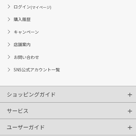
ログイン
(マイページ)
購入履歴
キャンペーン
店舗案内
お問い合わせ
SNS公式アカウント一覧
ショッピングガイド
サービス
ショッピングガイド
ご注文方法
送料・配送
クーポンご利用方法
お支払方法
返品・交換
ご利用推奨環境
ユーザーガイド
定期購入
ポイントサービス
お知らせメール
お客さまステージ
限定キャンペーン