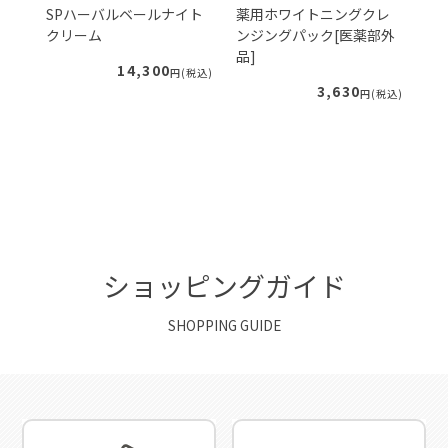
ェ
SPハーバルベールナイト
薬用ホワイトニングクレ
S
クリーム
ンジングパック[医薬部外
ー
品]
ィ
14,300
税込)
円(税込)
3,630
円(税込)
ショッピングガイド
SHOPPING GUIDE