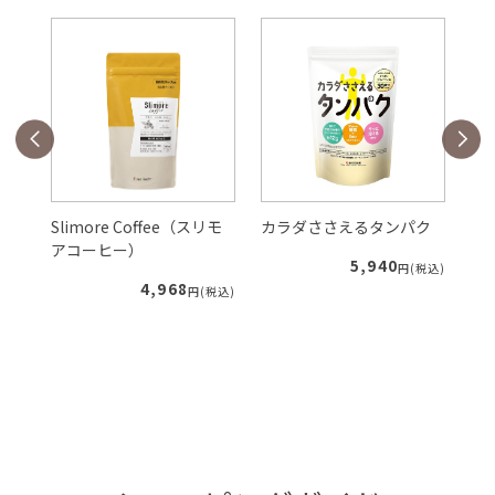
Slimore Coffee（スリモ
カラダささえるタンパク
ル
アコーヒー）
5,940
税込)
円(税込)
4,968
円(税込)