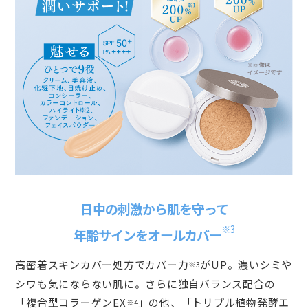
日中の刺激から肌を守って
※3
年齢サインをオールカバー
高密着スキンカバー処方でカバー力
がUP。濃いシミや
※3
シワも気にならない肌に。さらに独自バランス配合の
「複合型コラーゲンEX
」の他、「トリプル植物発酵エ
※4