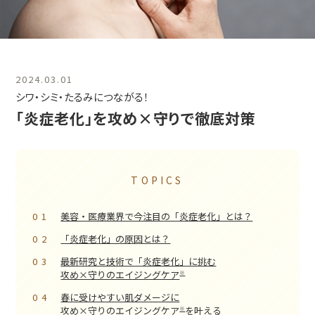
2024.03.01
シワ・シミ・たるみにつながる！
「炎症老化」を攻め×守りで徹底対策
TOPICS
01
美容・医療業界で今注目の「炎症老化」とは？
02
「炎症老化」の原因とは？
03
最新研究と技術で「炎症老化」に
挑む
攻め×守りのエイジングケア
※
04
春に受けやすい肌ダメージに
攻め×守りのエイジングケア
を
叶える
※