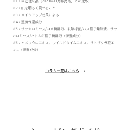
※1：当社従来品（2023年11月販売品）との比較
※2：肌を明るく見せること
※3：メイクアップ効果による
※4：整肌保湿成分
※5：サッカロミセス/コメ発酵液、乳酸桿菌/ハス種子発酵液、サッ
カロミセス/ハトムギ種子発酵液（保湿成分）
※6：ヒメフウロエキス、ワイルドタイムエキス、サトザクラ花エ
キス（保湿成分）
コラム一覧はこちら