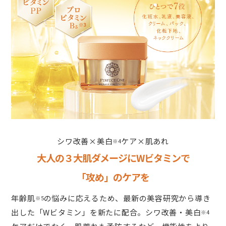
シワ改善×美白
ケア×肌あれ
※4
大人の３大肌ダメージにWビタミンで
「攻め」のケアを
年齢肌
の悩みに応えるため、最新の美容研究から導き
※5
出した「Wビタミン」を新たに配合。シワ改善・美白
※4