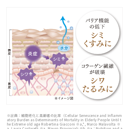
※出典：細胞老化と高齢者の比率（Cellular Senescence and Inflamm
atory Burden as Determinants of Mortality in Elderly People Until t
he Extreme old age Robertina Giacconi ※a,*, Marco Malavolta ※
a, Laura Costarelli ※a, Mauro Provinciali ※b ※a：Nutrition and a