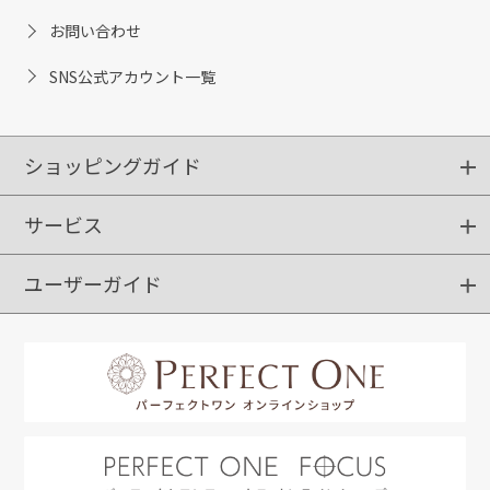
お問い合わせ
SNS公式アカウント一覧
ショッピングガイド
サービス
ショッピングガイド
ご注文方法
送料・配送
クーポンご利用方法
お支払方法
返品・交換
ご利用推奨環境
ユーザーガイド
定期購入
ポイントサービス
お知らせメール
お客さまステージ
限定キャンペーン
はじめての方へ
利用規約
よくあるご質問