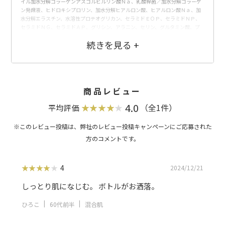
イル加水分解コラーゲンアスコルビルリン酸Ｎａ、乳酸桿菌／加水分解コラーゲ
ン発酵液、ヒドロキシプロリン、加水分解ヒアルロン酸、ヒアルロン酸Ｎａ、加
水分解エラスチン、水溶性プロテオグリカン、セラミドＥＯＰ、セラミドＮＰ、
セラミドＮＧ、セラミドＡＰ、グリシン、アラニン、セリン、グルタミン酸、プ
ロリン、ツボクサ葉エキス、ザクロ果実エキス、マンダリンオレンジ果皮エキ
ス、オリーブ葉エキス、サガラメエキス、クダモノトケイソウ果実エキス、メリ
ッサ葉エキス、レモングラス葉／茎エキス、ウキクサエキス、ベルゲニアリグラ
タ根エキス、ワイルドタイムエキス、ムラサキ根エキス、ポリ（１，２－ブタン
ジオール）－４ＰＥＧ／ＰＰＧ－２９／９メチルグルコース、テトラエチルヘキ
サン酸ペンタエリスリチル、ラウロイルグルタミン酸ジ（フィトステリル／オク
チルドデシル）、パルミチン酸アスコルビルリン酸３Ｎａ、イノシトール、ナイ
商品レビュー
アシンアミド、イソステアリン酸、グリセリルグルコシド、異性化糖、グリコシ
ルトレハロース、（メタクリル酸グリセリルアミドエチル／メタクリル酸ステア
4.0
（全1件）
平均評価
リル）コポリマー、ポリクオタニウム－５１、水添レチノール、スクワラン、ア
セチルヒドロキシプロリン、アルギン酸Ｎａ、ポリグルタミン酸、ペンチレング
リコール、水添レシチン、（アクリレーツ／アクリル酸アルキル（Ｃ１０－３
０））クロスポリマー、ＰＰＧ－１３デシルテトラデセス－２４、ジメチコン、
水酸化Ｋ、ペンテト酸５Ｎａ、加水分解水添デンプン、トリ（カプリル酸／カプ
リン酸）グリセリル、フィトステロールズ、シリカ、乳酸、キサンタンガム、ダ
イズステロール、水添ホスファチジルコリン、ベヘニルアルコール、コレステロ
4
2024/12/21
ール、パルミチン酸、ラウリルベタイン、キトサン、フェノキシエタノール、オ
レンジ果皮油、ローマカミツレ花油
しっとり肌になじむ。 ボトルがお洒落。
ひろこ
60代前半
混合肌