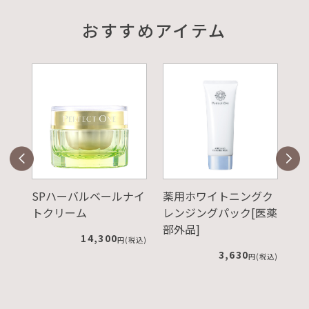
おすすめアイテム
ルベールナイ
薬用ホワイトニングク
SPUVプロテクトパ
レンジングパック[医薬
ダー ピンクベージ
部外品]
ュ レフィル+ケー
4,300
円(税込)
3,630
4,180
円(税込)
円(税