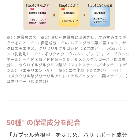
※1：角質層まで ※2：潤いを角質層に浸透させ、すみずみまで巡
らせること ※3：保湿成分 ※4：レモングラス葉／茎エキス、ザ
クロ果実エキス、グリセリルグルコシド（保湿成分）、 水添レシチ
ン（乳化剤） ※5：ポリクオタニウム-51、ポリ（１，２―ブタンジ
オール）―４ＰＥＧ／ＰＰＧ―２９／９メチルグルコース（保湿成
分）、ラウロイルグルタミン酸ジ（フィトステリル／オクチル ドデ
シル）（エモリエント剤） ※6：異性化糖（保湿成分） ※7：
（メタクリル酸グリセリルアミドエチル／メタクリル酸ステアリル）
コポリマー（保湿成分）
50種
の保湿成分を配合
※1
「カプセル紫根
」をはじめ、ハリサポート成分
※2