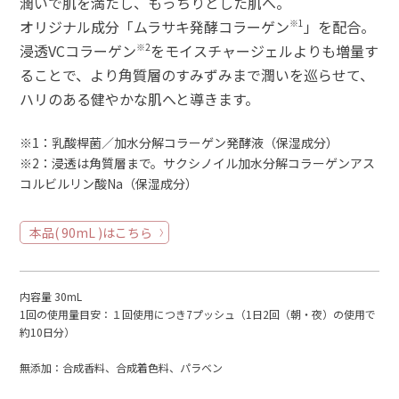
潤いで肌を満たし、もっちりとした肌へ。
オリジナル成分「ムラサキ発酵コラーゲン
※1
」を配合。
浸透VCコラーゲン
※2
をモイスチャージェルよりも増量す
ることで、より角質層のすみずみまで潤いを巡らせて、
ハリのある健やかな肌へと導きます。
※1：乳酸桿菌／加水分解コラーゲン発酵液（保湿成分）
※2：浸透は角質層まで。サクシノイル加水分解コラーゲンアス
コルビルリン酸Na（保湿成分）
本品( 90mL )はこちら
内容量 30mL
1回の使用量目安：１回使用につき7プッシュ（1日2回（朝・夜）の使用で
約10日分）
無添加：合成香料、合成着色料、パラベン