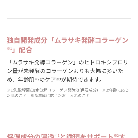
独自開発成分「ムラサキ発酵コラーゲン
」配合
※1
「ムラサキ発酵コラーゲン」のヒドロキシプロリ
ン量が未発酵のコラーゲンよりも大幅に多いた
め、年齢肌
のケア
が期待できます。
※2
※3
※1:乳酸稈菌/加水分解コラーゲン発酵液(保湿成分) ※2:年齢に応じ
た肌のこと ※3:年齢に応じたお手入れのこと
保湿成分の浸透
と循環をサポート
す
※1
※2