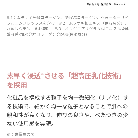
※1：ムラサキ発酵コラーゲン、浸透VCコラーゲン、ウォーターサイ
クルコンプレックスを含む ※2：ムラサキ根エキス（保湿成分）、
水添レシチン（乳化剤） ※3：ベルゲニアリグラタ根エキス ※4:乳
酸稈菌/加水分解コラーゲン発酵液(保湿成分)
素早く浸透
させる「超高圧乳化技術」
※
を採用
化粧品を構成する粒子を均一微細化（ナノ化）す
る技術で、細かく均一な粒子となることで肌への
親和性が高くなり、伸びの良さや、べたつきの少
ない使用感を実現。
※：角質層まで