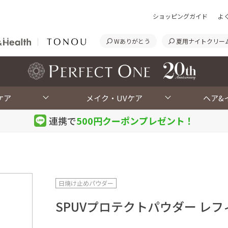
ショッピングガイド
よ
Wありがとう
夏用ナイトクリー
<
ケア
メイク・UVケア
ヘア&
連携で
500円クーポン
プレゼント！
日焼け止めパウダー
SPUVプロテクトパウダー レフ