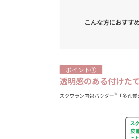
こんな方におすす
ポイント①
透明感のある付けた
※
スクワラン内包パウダー
「多孔質