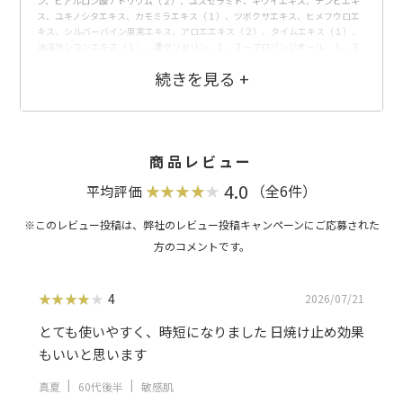
ン、ヒアルロン酸ナトリウム（２）、ユズセラミド、キウイエキス、チンピエキ
ス、ユキノシタエキス、カモミラエキス（１）、ツボクサエキス、ヒメフウロエ
キス、シルバーバイン果実エキス、アロエエキス（２）、タイムエキス（１）、
油溶性シコンエキス（１）、濃グリセリン、１，３－プロパンジオール、１，３
－ブチレングリコール、ビタミンＡ油、カンゾウフラボノイド、アスコルビン
酸、Ｎ－ステアロイルフィトスフィンゴシン、Ｄ－パントテニルアルコール、Ｌ
－アスコルビン酸 ２－グルコシド、アルブチン、イノシット、マカデミアナッ
ツ油、コメヌカ油、トレハロース、シア脂、ストロベリー果汁、加水分解コンキ
オリン液、シリコーンレジン化加水分解シルク、グリセリル－Ｎ－（２－メタク
リロイルオキシエチル）カルバメート・メタクリル酸ステアリル共重合体、メマ
ツヨイグサ抽出液、スクワラン、ポリグルタミン酸塩、アルギン酸ナトリウム、
商品レビュー
精製水、デカメチルテトラシロキサン、メチルポリシロキサン、低温焼成酸化亜
鉛、微粒子酸化チタン、パラメトキシケイ皮酸２－エチルへキシル、メチルフェ
4.0
（全6件）
平均評価
ニルポリシロキサン、ポリアクリル酸アルキル、パラフィン、ポリオキシエチレ
ン・メチルポリシロキサン共重合体、ジメチコジエチルベンザルマロネート、リ
ンゴ酸ジイソステアリル、セスキイソステアリン酸ソルビタン、水酸化アルミニ
ウム、カルナウバロウ、マイクロクリスタリンワックス、水素添加大豆リン脂
質、フィトステロール、キトサン、乳酸、ジブチルヒドロキシトルエン、塩化ジ
ステアリルジメチルアンモニウム、パルミチン酸、セリサイト、メチルシロキサ
ン網状重合体、無水ケイ酸、酸化アルミニウム、雲母チタン、シュガースクワラ
4
2026/07/21
ン、ベヘニルアルコール、４－ｔｅｒｔ－ブチル－４’－メトキシジベンゾイルメ
タン、キサンタンガム、メチルハイドロジェンポリシロキサン、含水ケイ酸、エ
とても使いやすく、時短になりました 日焼け止め効果
デト酸二ナトリウム、マイカ、合成金雲母、ベンガラ、黄酸化鉄、黒酸化鉄、フ
もいいと思います
ェノキシエタノール
※有効成分 無表示：その他の成分
真夏
60代後半
敏感肌