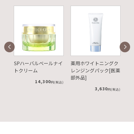
ナイ
薬用ホワイトニングク
SPUVプロテクトパウ
リ
レンジングパック[医薬
ダー ピンクベージ
メ
部外品]
ュ レフィル+ケース
ー
税込)
ラ
3,630
4,180
円(税込)
円(税込)