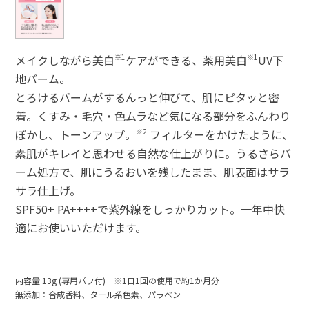
メイクしながら美白
※1
ケアができる、薬用美白
※1
UV下
地バーム。
とろけるバームがするんっと伸びて、肌にピタッと密
着。くすみ・毛穴・色ムラなど気になる部分をふんわり
ぼかし、トーンアップ。
※2
フィルターをかけたように、
素肌がキレイと思わせる自然な仕上がりに。うるさらバ
ーム処方で、肌にうるおいを残したまま、肌表面はサラ
サラ仕上げ。
SPF50+ PA++++で紫外線をしっかりカット。一年中快
適にお使いいただけます。
内容量 13g (専用パフ付) ※1日1回の使用で約1か月分
無添加：合成香料、タール系色素、パラベン