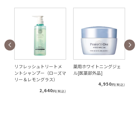
ダ
リフレッシュトリートメ
薬用ホワイトニングジェ
S
レフ
ントシャンプー（ローズマ
ル[医薬部外品]
ク
リー＆レモングラス）
4,950
円(税込)
2,640
税込)
円(税込)