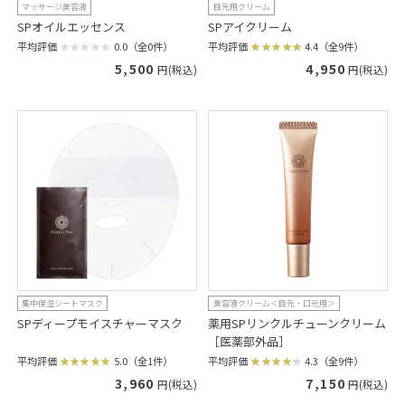
マッサージ美容液
目元用クリーム
SPオイルエッセンス
SPアイクリーム
平均評価
0.0（全0件）
平均評価
4.4（全9件）
5,500
4,950
円(税込)
円(税込)
集中保湿シートマスク
美容液クリーム＜目元・口元用＞
SPディープモイスチャーマスク
薬用SPリンクルチューンクリーム
［医薬部外品］
平均評価
5.0（全1件）
平均評価
4.3（全9件）
3,960
7,150
円(税込)
円(税込)