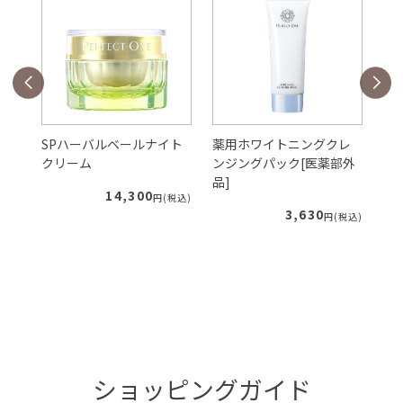
ェ
SPハーバルベールナイト
薬用ホワイトニングクレ
S
クリーム
ンジングパック[医薬部外
ー
品]
ィ
14,300
税込)
円(税込)
3,630
円(税込)
ショッピングガイド