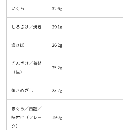
いくら
32.6g
しろさけ／焼き
29.1g
塩さば
26.2g
ぎんざけ／養殖
25.2g
（生）
焼きめざし
23.7g
まぐろ／缶詰／
味付け（フレー
19.0g
ク）