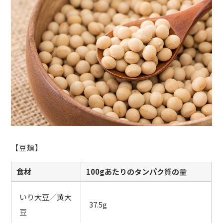
【豆類】
食材
100gあたりのタンパク質の量
いり大豆／黄大
37.5g
豆