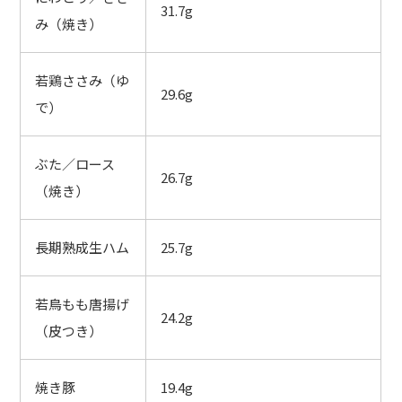
31.7g
み（焼き）
若鶏ささみ（ゆ
29.6g
で）
ぶた／ロース
26.7g
（焼き）
長期熟成生ハム
25.7g
若鳥もも唐揚げ
24.2g
（皮つき）
焼き豚
19.4g