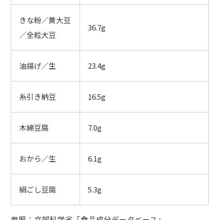
きな粉／黄大豆
36.7g
／全粒大豆
油揚げ／生
23.4g
糸引き納豆
16.5g
木綿豆腐
7.0g
おから／生
6.1g
絹ごし豆腐
5.3g
参照：文部科学省「
食品成分データベース
」