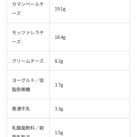
カマンベールチ
19.1g
ーズ
モッツァレラチ
18.4g
ーズ
クリームチーズ
8.2g
ヨーグルト／低
3.7g
脂肪無糖
普通牛乳
3.3g
乳酸菌飲料／殺
1.5g
菌乳製品