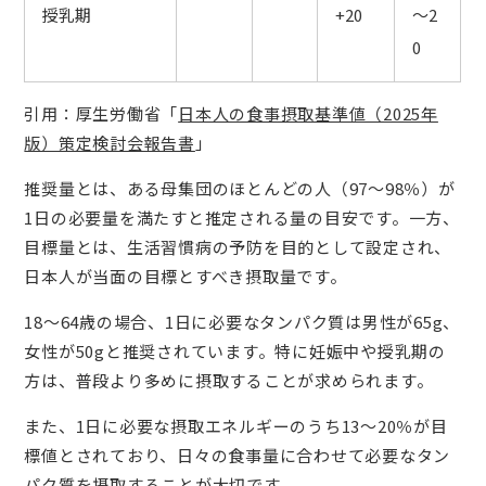
授乳期
+20
～2
0
引用：厚生労働省「
日本人の食事摂取基準値（2025年
版）策定検討会報告書
」
推奨量とは、ある母集団のほとんどの人（97～98％）が
1日の必要量を満たすと推定される量の目安です。一方、
目標量とは、生活習慣病の予防を目的として設定され、
日本人が当面の目標とすべき摂取量です。
18～64歳の場合、1日に必要なタンパク質は男性が65g、
女性が50gと推奨されています。特に妊娠中や授乳期の
方は、普段より多めに摂取することが求められます。
また、1日に必要な摂取エネルギーのうち13～20％が目
標値とされており、日々の食事量に合わせて必要なタン
パク質を摂取することが大切です。