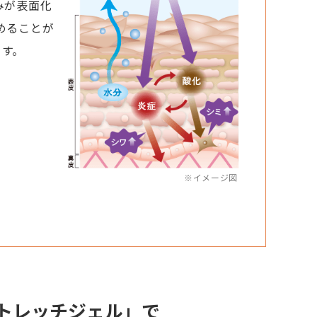
みが表面化
めることが
ます。
※イメージ図
トレッチジェル」で