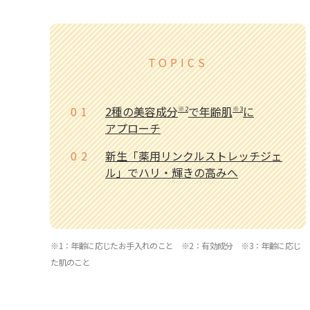
TOPICS
01
2種の美容成分
で年齢肌
に
※2
※3
アプローチ
02
新生「薬用リンクルストレッチジェ
ル」でハリ・輝きの高みへ
※1：年齢に応じたお手入れのこと ※2：有効成分 ※3：年齢に応じ
た肌のこと