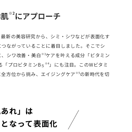
齢肌
※2
にアプローチ
、最新の美容研究から、シミ・シワなどが表面化す
につながっていることに着目しました。そこでシ
に、シワ改善・美白
ケアを叶える成分「ビタミン
※3
る「プロビタミンB
」にも注目。このWビタミ
※4
５
に全方位から挑み、エイジングケア
の新時代を切
※5