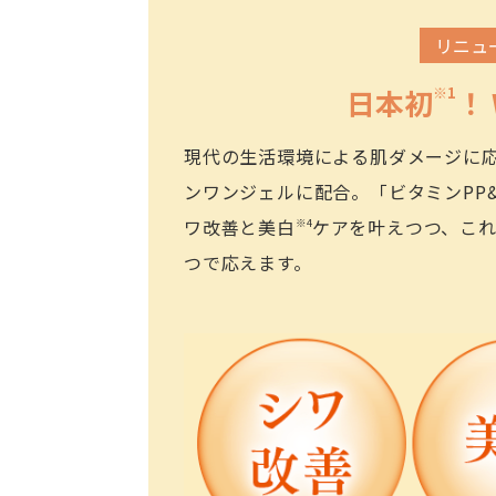
リニュ
日本初
※1
！
現代の生活環境による肌ダメージに
ンワンジェルに配合。「ビタミンPP&
ワ改善と美白
ケアを叶えつつ、こ
※4
つで応えます。