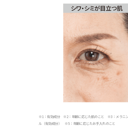
※1：有効成分 ※2：年齢に応じた肌のこと ※3：メラニ
ル（有効成分） ※5：年齢に応じたお手入れのこと