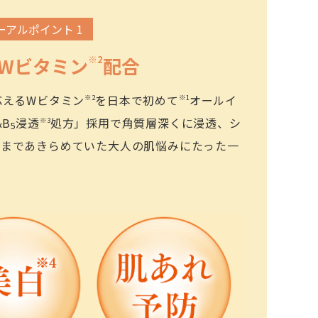
ーアルポイント 1
 Wビタミン
※2
配合
応えるWビタミン
を日本で初めて
オールイ
※2
※1
B
浸透
処方」採用で角質層深くに浸透、シ
※3
5
れまであきらめていた大人の肌悩みにたった一