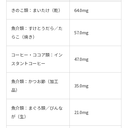
きのこ類：まいたけ（乾）
64.0mg
魚介類：すけとうだら／た
57.0mg
らこ（焼き）
コーヒー・ココア類：イン
47.0mg
スタントコーヒー
魚介類：かつお節（加工
35.0mg
品）
魚介類：まぐろ類／びんな
21.0mg
が（生）