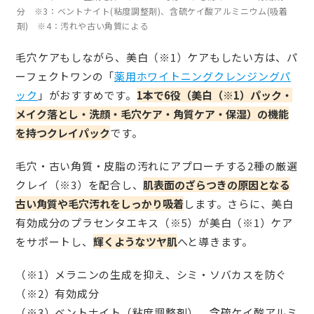
分 ※3：ベントナイト(粘度調整剤)、含硫ケイ酸アルミニウム(吸着
剤) ※4：汚れや古い角質による
毛穴ケアもしながら、美白（※1）ケアもしたい方は、パ
ーフェクトワンの「
薬用ホワイトニングクレンジングパ
ック
」がおすすめです。
1本で6役（美白（※1）パック・
メイク落とし・洗顔・毛穴ケア・角質ケア・保湿）の機能
を持つクレイパック
です。
毛穴・古い角質・皮脂の汚れにアプローチする2種の厳選
クレイ（※3）を配合し、
肌表面のざらつきの原因となる
古い角質や毛穴汚れをしっかり吸着
します。さらに、美白
有効成分のプラセンタエキス（※5）が美白（※1）ケア
をサポートし、
輝くようなツヤ肌
へと導きます。
（※1）メラニンの生成を抑え、シミ・ソバカスを防ぐ
（※2）有効成分
（※3）ベントナイト（粘度調整剤）、含硫ケイ酸アルミ