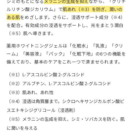
シミのもとになる
メラニンの生成を抑え
ながら、「グリチ
ルリチン酸ジカリウム」で
肌あれ（※3）を防ぎ、潤いの
ある肌
をめざします。さらに、浸透サポート成分（※4）
を配合。有効成分の浸透をサポートし、光をまとう潤白
（※5）肌へ導きます。
薬用ホワイトニングジェルは「化粧水」「乳液」「クリ
ーム」「美容液」「パック」「化粧下地」の6つの機能を
備えており、基本のケアをこれ一つで済ませられます。
（※1）L-アスコルビン酸 2-グルコシド
（※2）アルブチン、L-アスコルビン酸 2-グルコシド
（※3）肌あれ、あれ性
（※4）浸透は角質層まで。シクロヘキサンジカルボン酸ビ
スエトキシジグリコール（浸透剤）
（※5）メラニンの生成を抑え、シミ・ソバカスを防ぐ。肌
に潤いを与える